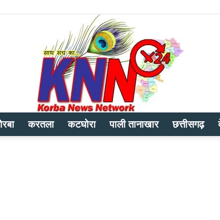
ोरबा
करतला
कटघोरा
पाली तानाखार
छत्तीसगढ़
Korba
News