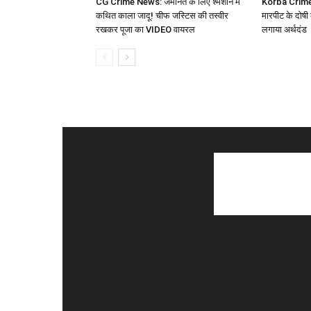
CG Crime News: जमानत के लिए श्मशान में
Korba Crime N
कथित काला जादू! चीफ जस्टिस की तस्वीर
मारपीट के दोषी
रखकर पूजा का VIDEO वायरल
लगाया अर्थदंड