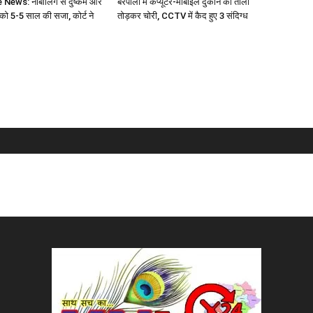
ews: नाबालिग से दुष्कर्म और
बरपाली में कंप्यूटर-मोबाइल दुकान का ताला
 को 5-5 साल की सजा, कोर्ट ने
तोड़कर चोरी, CCTV में कैद हुए 3 संदिग्ध