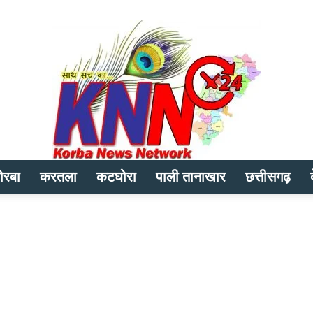
ोरबा
करतला
कटघोरा
पाली तानाखार
छत्तीसगढ़
Korba
News