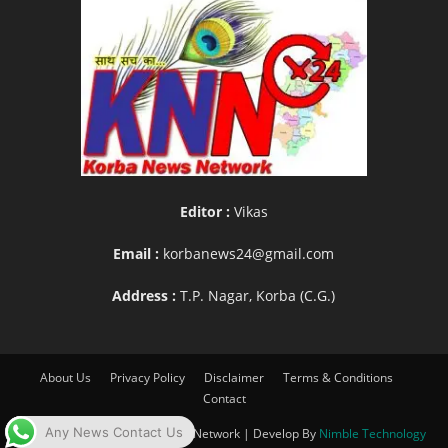
Editor :
Vikas
Email :
korbanews24@gmail.com
Address :
T.P. Nagar, Korba (C.G.)
About Us
Privacy Policy
Disclaimer
Terms & Conditions
Contact
Any News Contact Us
© www.knn24.in |Korba News Network | Develop By
Nimble Technology