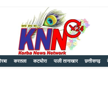
ोरबा
करतला
कटघोरा
पाली तानाखार
छत्तीसगढ़
Korba
News