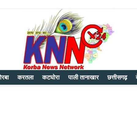
ोरबा
करतला
कटघोरा
पाली तानाखार
छत्तीसगढ़
Korba
News