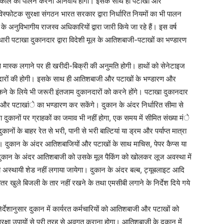
ोटोकाॅल का पालन करना अनिवार्य होगा। इसके साथ ही पटाखों और
िस्फोटक सुरक्षा संगठन भारत सरकार द्वारा निर्धारित नियमों का भी पालन
 के अनुविभागीय राजस्व अधिकारियों द्वारा जारी किये जा रहे हैं। इस वर्ष
 धारी पटाखा दुकानदार द्वारा विदेशी मूल के आतिशबाजी-पटाखों का भण्डारण
 से मास्क लगाने पर ही खरीदी-बिक्री की अनुमति होगी। हाथों को सेनेटाइज
कानदारों की होगी। इसके साथ ही आतिशबाजी और पटाखों के भण्डारण और
ने के लिये भी जरूरी इंतजाम दुकानदारों को करने होंगे। पटाखा दुकानदार
ों और पटाखांे का भण्डारण कर सकेंगे। दुकान के अंदर निर्धारित सीमा से
 दुकानों पर ग्राहकों का जमाव भी नहीं होगा, एक समय में सीमित संख्या मंे
ों के बाहर रेत से भरी, पानी से भरी बाल्टियां या ड्रम और पर्याप्त मात्रा
गी। दुकान के अंदर आतिशबाजियों और पटाखों के साथ माचिस, पेपर कैप्स या
। दुकान के अंदर आतिशबाजी को उसके मूल पैकिंग को खोलकर लूज अवस्था में
ा अस्थायी शेड नहीं लगाया जायेगा। दुकान के अंदर बल्ब, ट्यूबलाइट आदि
 खुले बिजली के तार नहीं रखने के तथा एमसीबी लगाने के निर्देश दिये गये
 निर्देशानुसार दुकान में कार्यरत कर्मचारियों को आतिशबाजी और पटाखों को
क्षा उपायों से पूरी तरह से अवगत कराना होगा। आतिशबाजी के दुकान में