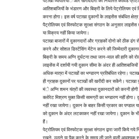
पटाखा व्यापारियांे और खरीददारों को निर्धारित कोविड प्र
आतिशबाजियों के भंडारण और बिक्री के लिये पेट्रोलियम एवं व
करना होगा। इस वर्ष पटाखा दुकानों के लाइसेंस संबंधित क्षेत्र
पैट्रोलियम एवं विस्फोटक सुरक्षा संगठन के अनुसार लाइसेंस
या विक्रय नहीं किया जायेगा।
पटाखा बाजारों में दुकानदारों और ग्राहकों दोनो को ठीक ढंग
करने और सोशल डिस्टेंसिंग मेंटेन करने की जिम्मेदारी दु
बिक्री के समय अग्नि दुर्घटना तथा जान-माल की हानि को रोक
लाइसेंस में दर्शायी गयी दुकान सीमा के अंदर ही आतिशबाजिय
अधिक मात्रा में पटाखों का भण्डारण प्रतिबंधित रहेगा। पटाखा
ही ग्राहक दुकानों पर पटाखों की खरीदी कर सकेंगे। पटाखा दुकान
मंे अग्नि शमन यंत्रों की व्यवस्था दुकानदारों को करनी हो
क्लोरेट मिश्रण युक्त किसी सामग्री का भण्डारण नहीं होगा
नहीं रखा जायेगा। दुकान के बाहर किसी प्रकार का पण्डाल य
को दुकान के अंदर लटकाकर नहीं रखा जायेगा। दुकान के भीतर
हैं।
पेट्रोलियम एवं विस्फोटक सुरक्षा संगठन द्वारा जारी किये गये
रखने, उठाने या पैक करने के समय ली जाने वाली आवश्यक सुर