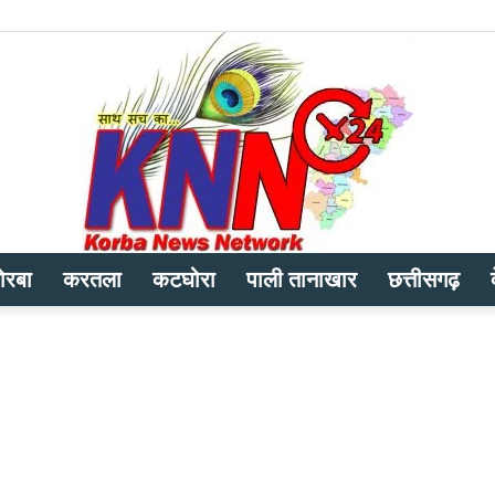
ोरबा
करतला
कटघोरा
पाली तानाखार
छत्तीसगढ़
Korba
News