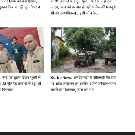
नगर निगम का बड़ा एक्शन,
बारिश, कीचड़ और टूटा पुल… फिर भी नहीं रुके
ुकान किराया नहीं चुकाने पर 4
कदम, आज की मरम्मत ही नहीं, भविष्य की मजबूती
भी बने प्राथमिकता… इसी सोच के...
ादी का झांसा देकर युवती से
Korba News: हसदेव नदी के सीतामढ़ी रेत घाट
, AI एडिटेड तस्वीरों से बढ़ी थी
पर अवैध उत्खनन का आरोप, दर्जनों ट्रैक्टर-टीपर
 गिरफ्तार
चलने की शिकायत, जांच की मांग