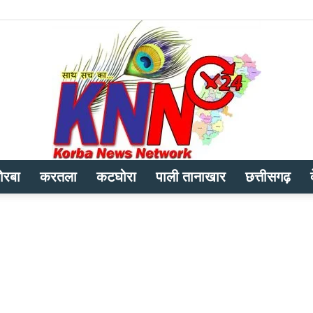
ोरबा
करतला
कटघोरा
पाली तानाखार
छत्तीसगढ़
Korba
News