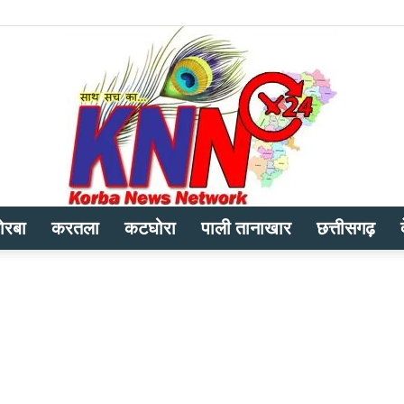
ोरबा
करतला
कटघोरा
पाली तानाखार
छत्तीसगढ़
Korba
News