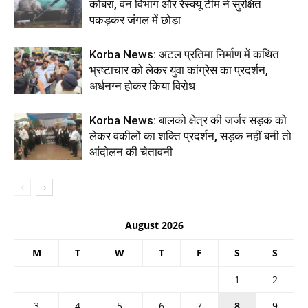
कोबरा, वन विभाग और रेस्क्यू टीम ने सुरक्षित
पकड़कर जंगल में छोड़ा
Korba News: अटल प्रतिमा निर्माण में कथित
भ्रष्टाचार को लेकर युवा कांग्रेस का प्रदर्शन,
अर्धनग्न होकर किया विरोध
Korba News: बालको क्षेत्र की जर्जर सड़क को
लेकर वकीलों का शक्ति प्रदर्शन, सड़क नहीं बनी तो
आंदोलन की चेतावनी
August 2026
M
T
W
T
F
S
S
1
2
3
4
5
6
7
8
9