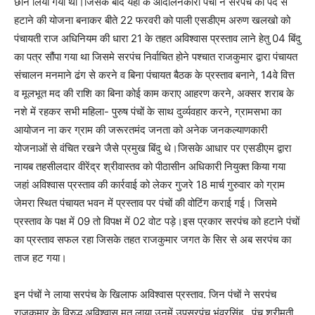
छीन लिया गया था।जिसके बाद यहां के आंदोलनकारी पंचों ने सरपंच को पद से
हटाने की योजना बनाकर बीते 22 फरवरी को पाली एसडीएम अरुण खलखो को
पंचायती राज अधिनियम की धारा 21 के तहत अविश्वास प्रस्ताव लाने हेतु 04 बिंदु
का पत्र सौंपा गया था जिसमे सरपंच निर्वाचित होने पश्चात राजकुमार द्वारा पंचायत
संचालन मनमाने ढंग से करने व बिना पंचायत बैठक के प्रस्ताव बनाने, 14वे वित्त
व मूलभूत मद की राशि का बिना कोई काम कराए आहरण करने, अक्सर शराब के
नशे में रहकर सभी महिला- पुरुष पंचों के साथ दुर्व्यवहार करने, ग्रामसभा का
आयोजन ना कर ग्राम की जरूरतमंद जनता को अनेक जनकल्याणकारी
योजनाओं से वंचित रखने जैसे प्रमुख बिंदु थे।जिसके आधार पर एसडीएम द्वारा
नायब तहसीलदार वीरेंद्र श्रीवास्तव को पीठासीन अधिकारी नियुक्त किया गया
जहां अविश्वास प्रस्ताव की कार्रवाई को लेकर गुजरे 18 मार्च गुरुवार को ग्राम
जेमरा स्थित पंचायत भवन में प्रस्ताव पर पंचों की वोटिंग कराई गई। जिसमे
प्रस्ताव के पक्ष में 09 तो विपक्ष में 02 वोट पड़े।इस प्रकार सरपंच को हटाने पंचों
का प्रस्ताव सफल रहा जिसके तहत राजकुमार जगत के सिर से अब सरपंच का
ताज हट गया।
इन पंचों ने लाया सरपंच के खिलाफ अविश्वास प्रस्ताव. जिन पंचों ने सरपंच
राजकुमार के विरुद्ध अविश्वास मत लाया उनमें उपसरपंच भंवरसिंह , पंच श्रीमती