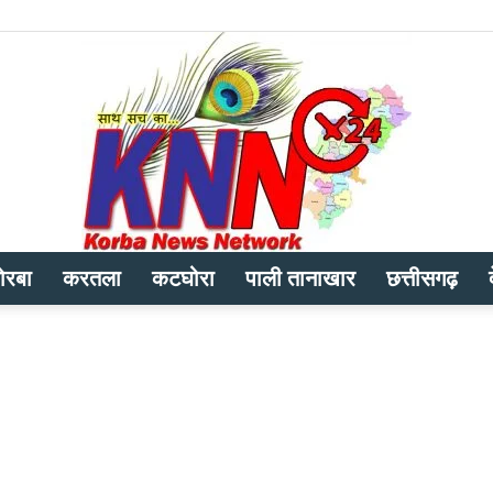
ोरबा
करतला
कटघोरा
पाली तानाखार
छत्तीसगढ़
Korba
News