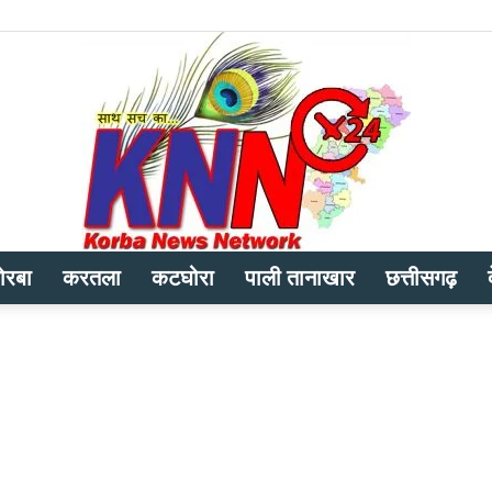
ोरबा
करतला
कटघोरा
पाली तानाखार
छत्तीसगढ़
Korba
News