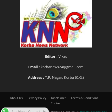
Editor :
Vikas
Email :
korbanews24@gmail.com
Address :
T.P. Nagar, Korba (C.G.)
About Us
Privacy Policy
Disclaimer
Terms & Conditions
Contact
Any News Contact Us
© www.knn24.in |Korba News Network | Develop By
Nimble Technology