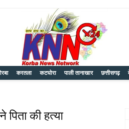
ोरबा
करतला
कटघोरा
पाली तानाखार
छत्तीसगढ़
Korba
 ने पिता की हत्या
News