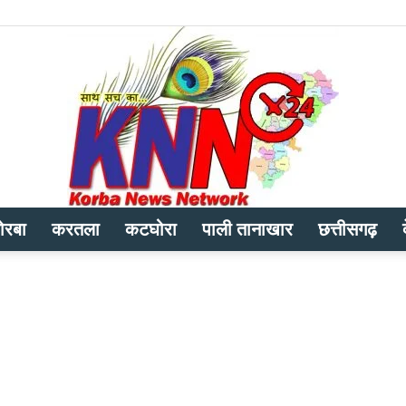
ोरबा
करतला
कटघोरा
पाली तानाखार
छत्तीसगढ़
Korba
News