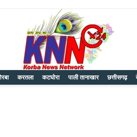
ोरबा
करतला
कटघोरा
पाली तानाखार
छत्तीसगढ़
Korba
News