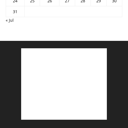
24
25
26
27
28
29
30
31
« Jul