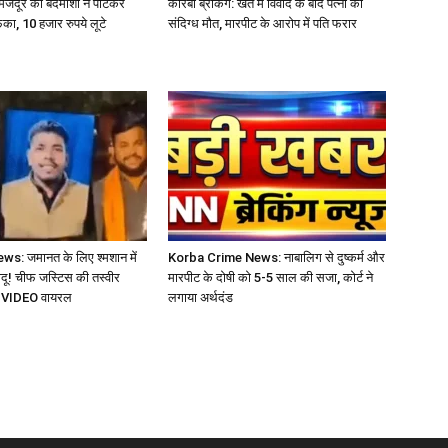
: मजदूर को बदमाशों ने पीटकर
कोरबा ब्रेकिंग: खेत में विवाद के बाद पत्नी की
ेंका, 10 हजार रुपये लूटे
संदिग्ध मौत, मारपीट के आरोप में पति फरार
s: जमानत के लिए श्मशान में
Korba Crime News: नाबालिग से दुष्कर्म और
ू! चीफ जस्टिस की तस्वीर
मारपीट के दोषी को 5-5 साल की सजा, कोर्ट ने
ा VIDEO वायरल
लगाया अर्थदंड