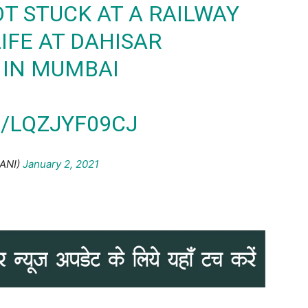
T STUCK AT A RAILWAY
LIFE AT DAHISAR
 IN MUMBAI
/LQZJYF09CJ
ANI)
January 2, 2021