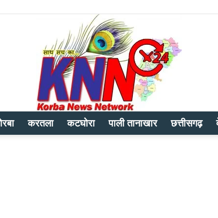
ोरबा
करतला
कटघोरा
पाली तानाखार
छत्तीसगढ़
Korba
News