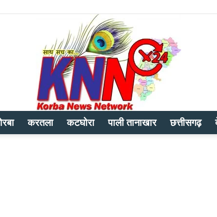
ोरबा
करतला
कटघोरा
पाली तानाखार
छत्तीसगढ़
Korba
News