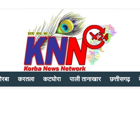
ोरबा
करतला
कटघोरा
पाली तानाखार
छत्तीसगढ़
Korba
News