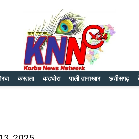
ोरबा
करतला
कटघोरा
पाली तानाखार
छत्तीसगढ़
Korba
News
 13, 2025