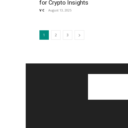
for Crypto Insights
V C
-
August 13, 2025
1
2
3