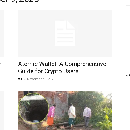
Network
h
Atomic Wallet: A Comprehensive
Guide for Crypto Users
« 
V C
-
November 9, 2025