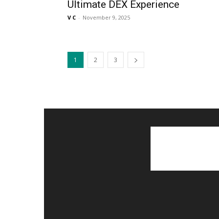
Ultimate DEX Experience
V C
-
November 9, 2025
1
2
3