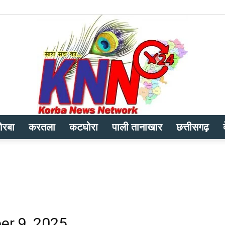
ोरबा
करतला
कटघोरा
पाली तानाखार
छत्तीसगढ़
Korba
News
er 9, 2025