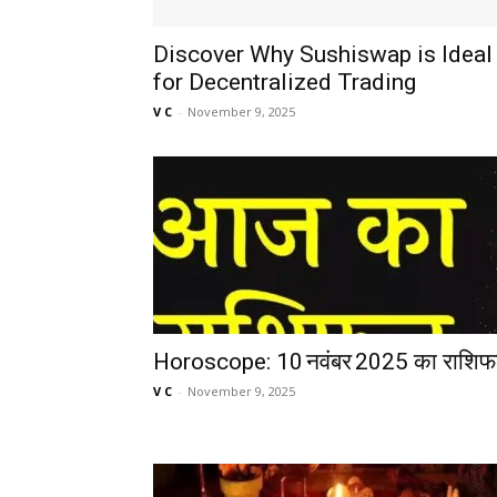
Discover Why Sushiswap is Ideal
for Decentralized Trading
V C
-
November 9, 2025
Horoscope: 10 नवंबर 2025 का राशि
V C
-
November 9, 2025