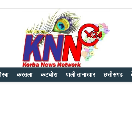
ोरबा
करतला
कटघोरा
पाली तानाखार
छत्तीसगढ़
Korba
News