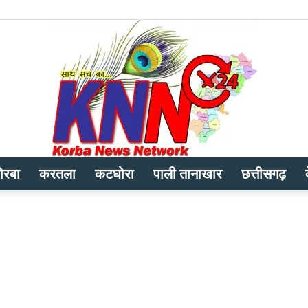
ोरबा
करतला
कटघोरा
पाली तानाखार
छत्तीसगढ़
Korba
News