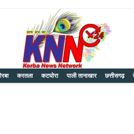
ोरबा
करतला
कटघोरा
पाली तानाखार
छत्तीसगढ़
Korba
News