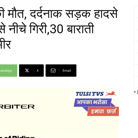
की मौत, दर्दनाक सड़क हादसे
 से नीचे गिरी,30 बाराती
Network
भीर
atsApp
X
Email
« 